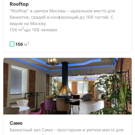
Rooftop
"Rooftop" в центре Москвы – идеальное место для
банкетов, свадеб и конференций до 168 гостей. С
видом на Москву.
2
156 m
до 168 человек
2
156
м
Само
Банкетный зал Само - просторное и уютное место для