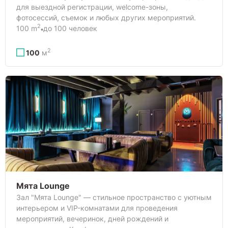
для выездной регистрации, welcome-зоны,
фотосессий, съемок и любых других мероприятий.
2
100 m
до 100 человек
2
100
м
Мята Lounge
Зал "Мята Lounge" — стильное пространство с уютным
интерьером и VIP-комнатами для проведения
мероприятий, вечеринок, дней рождений и