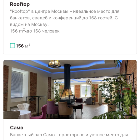
Rooftop
"Rooftop" в центре Москвы – идеальное место для
банкетов, свадеб и конференций до 168 гостей. С
видом на Москву.
2
156 m
до 168 человек
2
156
м
Само
Банкетный зал Само - просторное и уютное место для