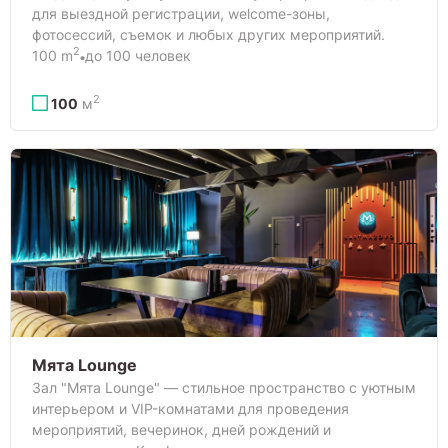
для выездной регистрации, welcome-зоны,
фотосессий, съемок и любых других мероприятий.
2
100 m
до 100 человек
2
100
м
Мята Lounge
Зал "Мята Lounge" — стильное пространство с уютным
интерьером и VIP-комнатами для проведения
мероприятий, вечеринок, дней рождений и