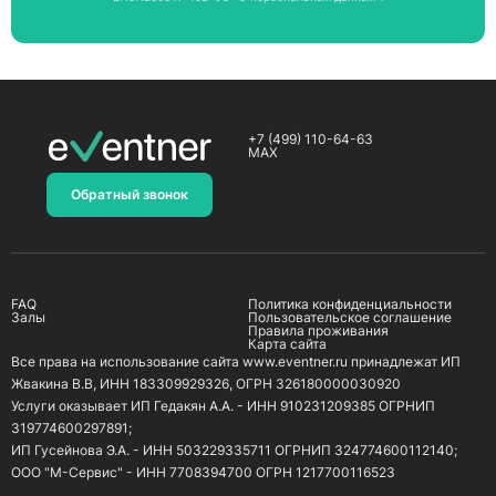
+7 (499) 110-64-63
MAX
Обратный звонок
FAQ
Политика конфиденциальности
Залы
Пользовательское соглашение
Правила проживания
Карта сайта
Все права на использование сайта www.eventner.ru принадлежат ИП
Жвакина В.В, ИНН 183309929326, ОГРН 326180000030920
Услуги оказывает ИП Гедакян А.А. - ИНН 910231209385 ОГРНИП
319774600297891;
ИП Гусейнова Э.А. - ИНН 503229335711 ОГРНИП 324774600112140;
ООО "М-Сервис" - ИНН 7708394700 ОГРН 1217700116523