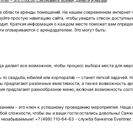
tner – это способ сэкономить время, деньги и нервы
 в области аренды помещений. На нашем современном интернет
уйте простую навигацию сайта, чтобы увидеть список доступны
ходит. Краткая информация о каждом месте поможет вам определ
ги оговариваются с арендодателем. Это могут быть:
да делает все возможное, чтобы процесс выбора места для мер
ь то свадьба, юбилей или корпоратив — станет легкой задачей. На
ы предлагают различные вместимости, а также возможность ар
ия предлагают разнообразное меню, включая возможность сост
ванием – это ключ к успешному проведению мероприятия. Наша
бой сложности, чтобы вы и ваши гости остались довольны! Свяж
незабываемым! +7 (499) 110-64-63 - служба банкетов Eventner.