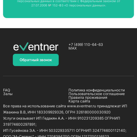
персональных данных в соответствии с Федеральным законом от
27.07.2006 № 152-ФЗ «О персональных данных».
+7 (499) 110-64-63
MAX
Обратный звонок
FAQ
Политика конфиденциальности
Залы
Пользовательское соглашение
Правила проживания
Карта сайта
Все права на использование сайта www.eventner.ru принадлежат ИП
Жвакина В.В, ИНН 183309929326, ОГРН 326180000030920
Услуги оказывает ИП Гедакян А.А. - ИНН 910231209385 ОГРНИП
319774600297891;
ИП Гусейнова Э.А. - ИНН 503229335711 ОГРНИП 324774600112140;
ООО "М-Сервис" - ИНН 7708394700 ОГРН 1217700116523