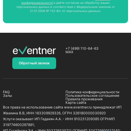
конфиденциальности
и даёте согласие на обработку ваших
персональных данных в соответствии с Федеральным законом от
27.07.2006 № 152-ФЗ «О персональных данных».
+7 (499) 110-64-63
MAX
Обратный звонок
FAQ
Политика конфиденциальности
Залы
Пользовательское соглашение
Правила проживания
Карта сайта
Все права на использование сайта www.eventner.ru принадлежат ИП
Жвакина В.В, ИНН 183309929326, ОГРН 326180000030920
Услуги оказывает ИП Гедакян А.А. - ИНН 910231209385 ОГРНИП
319774600297891;
ИП Гусейнова Э.А. - ИНН 503229335711 ОГРНИП 324774600112140;