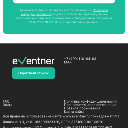
Нажимая кнопку «Отправить» вы соглашаетесь с
Политикой
конфиденциальности
и даёте согласие на обработку ваших
персональных данных в соответствии с Федеральным законом от
27.07.2006 № 152-ФЗ «О персональных данных».
+7 (499) 110-64-63
MAX
Обратный звонок
FAQ
Политика конфиденциальности
Залы
Пользовательское соглашение
Правила проживания
Карта сайта
Все права на использование сайта www.eventner.ru принадлежат ИП
Жвакина В.В, ИНН 183309929326, ОГРН 326180000030920
Услуги оказывает ИП Гедакян А.А. - ИНН 910231209385 ОГРНИП