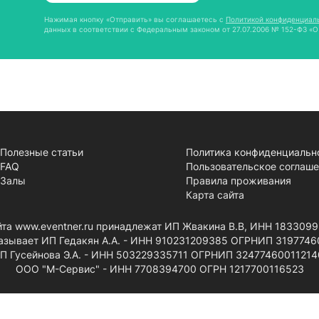
Нажимая кнопку «Отправить» вы соглашаетесь с
Политикой конфиденциал
данных в соответствии с Федеральным законом от 27.07.2006 № 152-ФЗ «О
Полезные статьи
Политика конфиденциальн
FAQ
Пользовательское соглаш
Залы
Правила проживания
Карта сайта
айта www.eventner.ru принадлежат ИП Жвакина В.В, ИНН 18330
казывает ИП Гедакян А.А. - ИНН 910231209385 ОГРНИП 3197746
П Гусейнова Э.А. - ИНН 503229335711 ОГРНИП 32477460011214
ООО "М-Сервис" - ИНН 7708394700 ОГРН 1217700116523