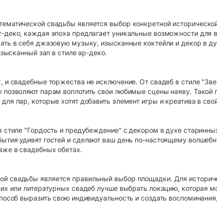
тематической свадьбы является выбор конкретной исторической 
т-деко, каждая эпоха предлагает уникальные возможности для 
ть в себя джазовую музыку, изысканные коктейли и декор в дух
изысканный зал в стиле ар-деко.
, и свадебные торжества не исключение. От свадеб в стиле "Зв
 позволяют парам воплотить свои любимые сцены наяву. Такой п
для пар, которые хотят добавить элемент игры и креатива в сво
в стиле "Гордость и предубеждение" с декором в духе старинных
бытия удивят гостей и сделают ваш день по-настоящему волше
аже в свадебных обетах.
ой свадьбы является правильный выбор площадки. Для историче
ских или литературных свадеб лучше выбрать локацию, которая 
способ выразить свою индивидуальность и создать воспоминания