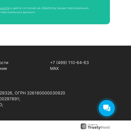
ьности
и даёте согласие на обработку ваших персональных
 персональных данных».
ости
+7 (499) 110-64-63
ение
MAX
9929326, ОГРН 326180000030920
00297891;
0;