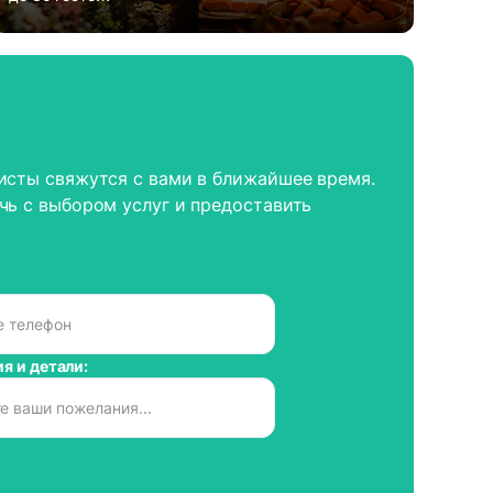
исты свяжутся с вами в ближайшее время.
чь с выбором услуг и предоставить
я и детали: