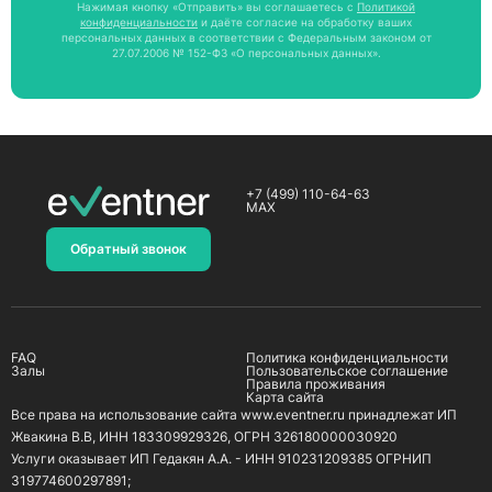
Нажимая кнопку «Отправить» вы соглашаетесь с
Политикой
конфиденциальности
и даёте согласие на обработку ваших
персональных данных в соответствии с Федеральным законом от
27.07.2006 № 152-ФЗ «О персональных данных».
+7 (499) 110-64-63
MAX
Обратный звонок
FAQ
Политика конфиденциальности
Залы
Пользовательское соглашение
Правила проживания
Карта сайта
Все права на использование сайта www.eventner.ru принадлежат ИП
Жвакина В.В, ИНН 183309929326, ОГРН 326180000030920
Услуги оказывает ИП Гедакян А.А. - ИНН 910231209385 ОГРНИП
319774600297891;