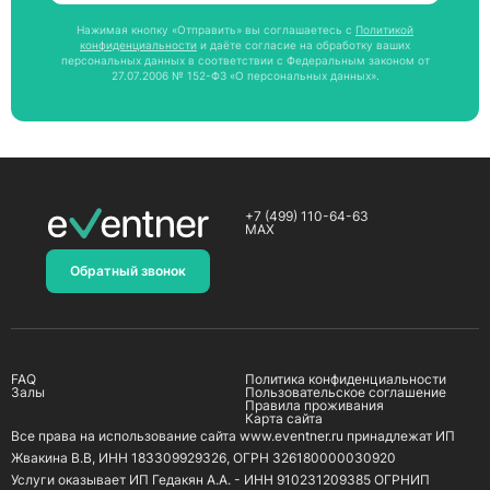
Нажимая кнопку «Отправить» вы соглашаетесь с
Политикой
конфиденциальности
и даёте согласие на обработку ваших
персональных данных в соответствии с Федеральным законом от
27.07.2006 № 152-ФЗ «О персональных данных».
+7 (499) 110-64-63
MAX
Обратный звонок
FAQ
Политика конфиденциальности
Залы
Пользовательское соглашение
Правила проживания
Карта сайта
Все права на использование сайта www.eventner.ru принадлежат ИП
Жвакина В.В, ИНН 183309929326, ОГРН 326180000030920
Услуги оказывает ИП Гедакян А.А. - ИНН 910231209385 ОГРНИП